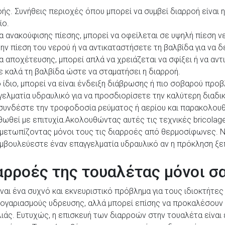
οής. Συνήθεις περιοχές όπου μπορεί να συμβεί διαρροή είναι
ίο.
α ανακούφισης πίεσης, μπορεί να οφείλεται σε υψηλή πίεση νε
ν πίεση του νερού ή να αντικαταστήσετε τη βαλβίδα για να δ
 αποχέτευσης, μπορεί απλά να χρειάζεται να σφίξει ή να αντ
τε καλά τη βαλβίδα ώστε να σταματήσει η διαρροή.
ίδιο, μπορεί να είναι ένδειξη διάβρωσης ή πιο σοβαρού προβ
ελματία υδραυλικό για να προσδιορίσετε την καλύτερη διαδι
ασυνδέστε την τροφοδοσία ρεύματος ή αερίου και παρακολου
θωθεί με επιτυχία.Ακολουθώντας αυτές τις τεχνικές bricolage
ιμετωπίζοντας μόνοι τους τις διαρροές από θερμοσίφωνες. Ν
μβουλεύεστε έναν επαγγελματία υδραυλικό αν η πρόκληση ξε
αρροές της τουαλέτας μόνοι σ
ναι ένα συχνό και εκνευριστικό πρόβλημα για τους ιδιοκτήτες
ογαριασμούς υδρευσης, αλλά μπορεί επίσης να προκαλέσουν ζ
άς. Ευτυχώς, η επισκευή των διαρροών στην τουαλέτα είναι 