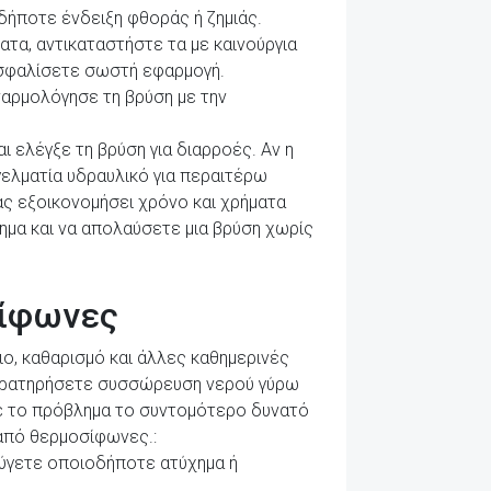
αδήποτε ένδειξη φθοράς ή ζημιάς.
τα, αντικαταστήστε τα με καινούργια
ξασφαλίσετε σωστή εφαρμογή.
ναρμολόγησε τη βρύση με την
 ελέγξε τη βρύση για διαρροές. Αν η
γελματία υδραυλικό για περαιτέρω
σας εξοικονομήσει χρόνο και χρήματα
ημα και να απολαύσετε μια βρύση χωρίς
σίφωνες
ο, καθαρισμό και άλλες καθημερινές
παρατηρήσετε συσσώρευση νερού γύρω
τε το πρόβλημα το συντομότερο δυνατό
 από θερμοσίφωνες.:
ύγετε οποιοδήποτε ατύχημα ή