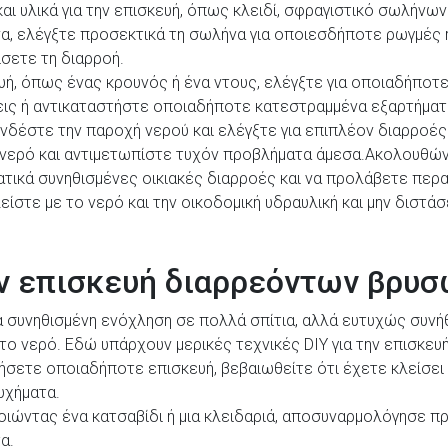
ι υλικά για την επισκευή, όπως κλειδί, σφραγιστικό σωλήνων 
να, ελέγξτε προσεκτικά τη σωλήνα για οποιεσδήποτε ρωγμές 
ίσετε τη διαρροή.
υή, όπως ένας κρουνός ή ένα ντους, ελέγξτε για οποιαδήποτ
ις ή αντικαταστήστε οποιαδήποτε κατεστραμμένα εξαρτήματ
νδέστε την παροχή νερού και ελέγξτε για επιπλέον διαρροές
 νερό και αντιμετωπίστε τυχόν προβλήματα άμεσα.Ακολουθών
ικά συνηθισμένες οικιακές διαρροές και να προλάβετε περαι
ίστε με το νερό και την οικοδομική υδραυλική και μην διστά
ην επισκευή διαρρεόντων βρυ
ια συνηθισμένη ενόχληση σε πολλά σπίτια, αλλά ευτυχώς συν
το νερό. Εδώ υπάρχουν μερικές τεχνικές DIY για την επισκευ
νήσετε οποιαδήποτε επισκευή, βεβαιωθείτε ότι έχετε κλείσει
υχήματα.
ώντας ένα κατσαβίδι ή μια κλειδαριά, αποσυναρμολόγησε προ
α.