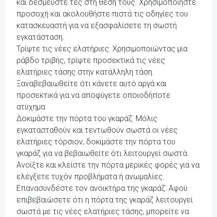
και δεσμεύστε τες στη θέση τους. Χρησιμοποιήστε
προσοχή και ακολουθήστε πιστά τις οδηγίες του
κατασκευαστή για να εξασφαλίσετε τη σωστή
εγκατάσταση.
Τρίψτε τις νέες ελατήριες: Χρησιμοποιώντας μια
ράβδο τριβής, τρίψτε προσεκτικά τις νέες
ελατήριες τάσης στην κατάλληλη τάση.
Ξαναβεβαιωθείτε ότι κάνετε αυτό αργά και
προσεκτικά για να αποφύγετε οποιοδήποτε
ατύχημα.
Δοκιμάστε την πόρτα του γκαράζ: Μόλις
εγκατασταθούν και τεντωθούν σωστά οι νέες
ελατήριες τόρσιον, δοκιμάστε την πόρτα του
γκαράζ για να βεβαιωθείτε ότι λειτουργεί σωστά.
Ανοίξτε και κλείστε την πόρτα μερικές φορές για να
ελέγξετε τυχόν προβλήματα ή ανωμαλίες.
Επανασυνδέστε τον ανοικτήρα της γκαράζ: Αφού
επιβεβαιώσετε ότι η πόρτα της γκαράζ λειτουργεί
σωστά με τις νέες ελατήριες τάσης, μπορείτε να