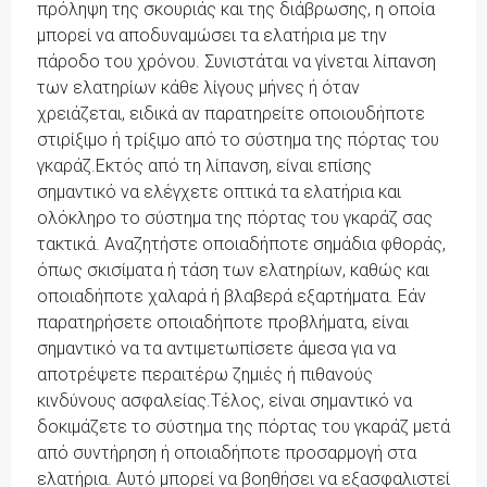
πρόληψη της σκουριάς και της διάβρωσης, η οποία
μπορεί να αποδυναμώσει τα ελατήρια με την
πάροδο του χρόνου. Συνιστάται να γίνεται λίπανση
των ελατηρίων κάθε λίγους μήνες ή όταν
χρειάζεται, ειδικά αν παρατηρείτε οποιουδήποτε
στιρίξιμο ή τρίξιμο από το σύστημα της πόρτας του
γκαράζ.Εκτός από τη λίπανση, είναι επίσης
σημαντικό να ελέγχετε οπτικά τα ελατήρια και
ολόκληρο το σύστημα της πόρτας του γκαράζ σας
τακτικά. Αναζητήστε οποιαδήποτε σημάδια φθοράς,
όπως σκισίματα ή τάση των ελατηρίων, καθώς και
οποιαδήποτε χαλαρά ή βλαβερά εξαρτήματα. Εάν
παρατηρήσετε οποιαδήποτε προβλήματα, είναι
σημαντικό να τα αντιμετωπίσετε άμεσα για να
αποτρέψετε περαιτέρω ζημιές ή πιθανούς
κινδύνους ασφαλείας.Τέλος, είναι σημαντικό να
δοκιμάζετε το σύστημα της πόρτας του γκαράζ μετά
από συντήρηση ή οποιαδήποτε προσαρμογή στα
ελατήρια. Αυτό μπορεί να βοηθήσει να εξασφαλιστεί