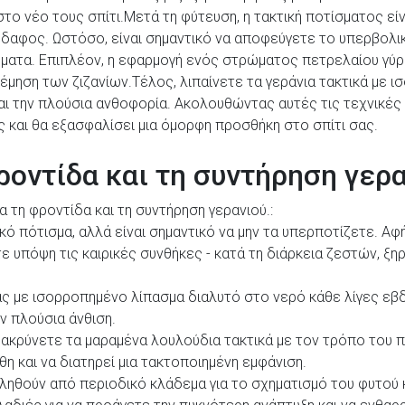
το νέο τους σπίτι.Μετά τη φύτευση, η τακτική ποτίσματος είνα
δαφος. Ωστόσο, είναι σημαντικό να αποφεύγετε το υπερβολικ
ήματα. Επιπλέον, η εφαρμογή ενός στρώματος πετρελαίου γύρ
λέμηση των ζιζανίων.Τέλος, λιπαίνετε τα γεράνια τακτικά με
 και την πλούσια ανθοφορία. Ακολουθώντας αυτές τις τεχνικές
και θα εξασφαλίσει μια όμορφη προσθήκη στο σπίτι σας.
ροντίδα και τη συντήρηση γερ
α τη φροντίδα και τη συντήρηση γερανιού.:
τικό πότισμα, αλλά είναι σημαντικό να μην τα υπερποτίζετε.
ε υπόψη τις καιρικές συνθήκες - κατά τη διάρκεια ζεστών, ξη
ς με ισορροπημένο λίπασμα διαλυτό στο νερό κάθε λίγες εβδ
ην πλούσια άνθιση.
κρύνετε τα μαραμένα λουλούδια τακτικά με τον τρόπο του πι
η και να διατηρεί μια τακτοποιημένη εμφάνιση.
ηθούν από περιοδικό κλάδεμα για το σχηματισμό του φυτού 