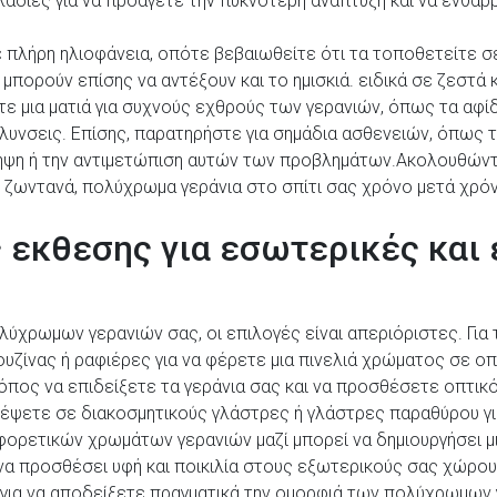
λαδιές για να προάγετε την πυκνότερη ανάπτυξη και να ενθα
 πλήρη ηλιοφάνεια, οπότε βεβαιωθείτε ότι τα τοποθετείτε 
μπορούν επίσης να αντέξουν και το ημισκιά. ειδικά σε ζεστά 
 μια ματιά για συχνούς εχθρούς των γερανιών, όπως τα αφίδια,
υνσεις. Επίσης, παρατηρήστε για σημάδια ασθενειών, όπως τ
όληψη ή την αντιμετώπιση αυτών των προβλημάτων.Ακολουθώντ
 ζωντανά, πολύχρωμα γεράνια στο σπίτι σας χρόνο μετά χρό
ς εκθεσης για εσωτερικές και
λύχρωμων γερανιών σας, οι επιλογές είναι απεριόριστες. Για 
υζίνας ή ραφιέρες για να φέρετε μια πινελιά χρώματος σε ο
όπος να επιδείξετε τα γεράνια σας και να προσθέσετε οπτικ
τέψετε σε διακοσμητικούς γλάστρες ή γλάστρες παραθύρου γι
αφορετικών χρωμάτων γερανιών μαζί μπορεί να δημιουργήσει μ
α προσθέσει υφή και ποικιλία στους εξωτερικούς σας χώρους. 
ας για να αποδείξετε πραγματικά την ομορφιά των πολύχρωμων