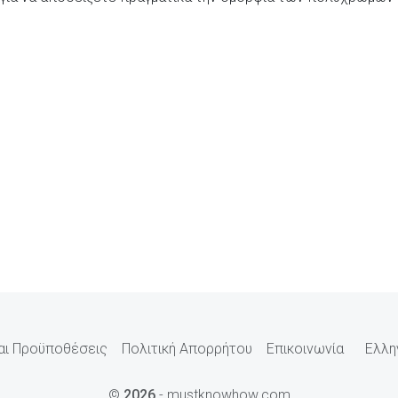
αι Προϋποθέσεις
Πολιτική Απορρήτου
Επικοινωνία
Ελλη
©
2026
- mustknowhow.com