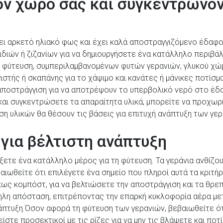
ν χώρο σας και συγκεντρώνον
ι αρκετό ηλιακό φως και έχει καλά αποστραγγιζόμενο έδαφος
ιών ή ζιζανίων για να δημιουργήσετε ένα κατάλληλο περιβάλλ
 τη φύτευση, συμπεριλαμβανομένων φυτών γερανιών, γλυκού χ
στής ή σκαπάνης για το χάψιμο και κανάτες ή μάνικες ποτίσμα
αποστράγγιση για να αποτρέψουν το υπερβολικό νερό στο έδα
αι συγκεντρώσετε τα απαραίτητα υλικά, μπορείτε να προχωρ
η υλικών θα θέσουν τις βάσεις για επιτυχή ανάπτυξη των γερα
για βέλτιστη ανάπτυξη
ξετε ένα κατάλληλο μέρος για τη φύτευση. Τα γεράνια ανθίζο
αιωθείτε ότι επιλέγετε ένα σημείο που πληροί αυτά τα κριτήρ
ς κομπόστ, για να βελτιώσετε την αποστράγγιση και τα θρεπτ
ηλη απόσταση, επιτρέποντας την επαρκή κυκλοφορία αέρα με
νάπτυξη.Όσον αφορά τη φύτευση των γερανιών, βεβαιωθείτε ότ
στε προσεκτικοί με τις ρίζες για να μην τις βλάψετε και πο