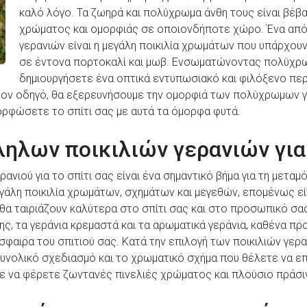
καλό λόγο. Τα ζωηρά και πολύχρωμα άνθη τους είναι βέβα
χρώματος και ομορφιάς σε οποιονδήποτε χώρο. Ένα από 
γερανιών είναι η μεγάλη ποικιλία χρωμάτων που υπάρχουν,
σε έντονα πορτοκαλί και μωβ. Ενσωματώνοντας πολύχρωμ
δημιουργήσετε ένα οπτικά εντυπωσιακό και φιλόξενο πε
τον οδηγό, θα εξερευνήσουμε την ομορφιά των πολύχρωμων γ
ορφώσετε το σπίτι σας με αυτά τα όμορφα φυτά.
ηλων ποικιλιών γερανιών για 
ανιού για το σπίτι σας είναι ένα σημαντικό βήμα για τη μετ
γάλη ποικιλία χρωμάτων, σχημάτων και μεγεθών, επομένως εί
υ θα ταιριάζουν καλύτερα στο σπίτι σας και στο προσωπικό σα
ης, τα γεράνια κρεμαστά και τα αρωματικά γεράνια, καθένα π
σφαιρα του σπιτιού σας. Κατά την επιλογή των ποικιλιών γερ
συνολικό σχεδιασμό και το χρωματικό σχήμα που θέλετε να επ
τε να φέρετε ζωντανές πινελιές χρώματος και πλούσιο πράσ