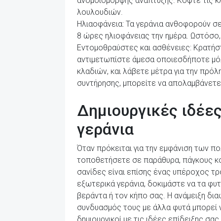
ανομοιόμορφης ανάπτυξης. Κόψτε τις κ
λουλουδιών.
Ηλιαοφάνεια: Τα γεράνια ανθοφορούν σε
8 ώρες ηλιοφάνειας την ημέρα. Ωστόσο, 
Εντομοθραύστες και ασθένειες: Κρατήστε
αντιμετωπίστε άμεσα οποιεσδήποτε μόλ
κλαδιών, και λάβετε μέτρα για την πρ
συντήρησης, μπορείτε να απολαμβάνετε
Δημιουργικές ιδέε
γεράνια
Όταν πρόκειται για την εμφάνιση των πο
τοποθετήσετε σε παράθυρα, πάγκους κο
σανίδες είναι επίσης ένας υπέροχος τρ
εξωτερικά γεράνια, δοκιμάστε να τα φυ
βεράντα ή τον κήπο σας. Η ανάμειξη δι
συνδυασμός τους με άλλα φυτά μπορεί ν
δημιουργικοί με τις ιδέες επίδειξης σ