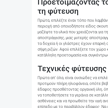
Προετοιμάζοντας το
τη φύτευση
Πρώτα, επιλέξτε έναν τόπο που λαμβάνε
περιοχή από οποιοδήποτε είδος σκουπιδ
μαζέψτε τα υλικά που χρειάζονται για
αποστράγγισης, μιας μυτερής αποστραγγι
τα δοχεία ή οι γλάστρες έχουν επαρκή 
σήψη ριζών. Αφού επιλέξετε τον χώρο κ
κατάλληλη προετοιμασία και συγκέντρωσ
Τεχνικές φύτευσης 
Πρώτα απ' όλα, είναι ουσιώδες να επιλέ
προτιμούν πλήρη ηλιοφάνεια, οπότε βεβ
έδαφος προσθέτοντας οργανική ύλη, όπω
να τοποθετήσετε τα γεράνια σε κατάλλ
ασθένειες και να προωθείτε την υγιή α
επίπεδο με το περιβάλλον έδαφος. Να εί